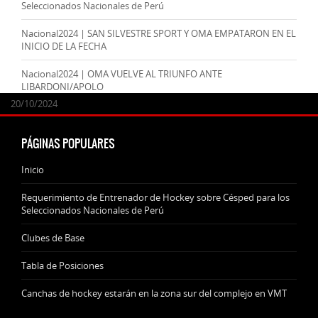
Seleccionados Nacionales de Perú
Nacional2024 | SAN SILVESTRE SPORT Y OMA EMPATARON EN EL
INICIO DE LA FECHA
Nacional2024 | OMA VUELVE AL TRIUNFO ANTE
LIBARDONI/APOLO
24/09/2025
07/11/2024
20/10/2024
20/10/2024
PÁGINAS POPULARES
Inicio
Requerimiento de Entrenador de Hockey sobre Césped para los
Seleccionados Nacionales de Perú
Clubes de Base
Tabla de Posiciones
Canchas de hockey estarán en la zona sur del complejo en VMT