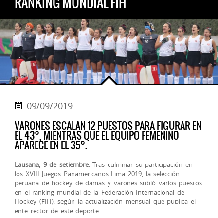
RÁNKING MUNDIAL FIH
09/09/2019
VARONES ESCALAN 12 PUESTOS PARA FIGURAR EN
EL 43°, MIENTRAS QUE EL EQUIPO FEMENINO
APARECE EN EL 35°.
Lausana, 9 de setiembre.
Tras culminar su participación en
los XVIII Juegos Panamericanos Lima 2019, la selección
peruana de hockey de damas y varones subió varios puestos
en el ranking mundial de la Federación Internacional de
Hockey (FIH), según la actualización mensual que publica el
ente rector de este depo
rte.