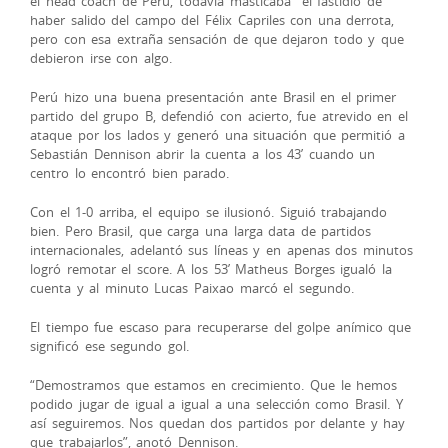
el head coach de Perú, todavía masticaba el fastidio de
haber salido del campo del Félix Capriles con una derrota,
pero con esa extraña sensación de que dejaron todo y que
debieron irse con algo.
Perú hizo una buena presentación ante Brasil en el primer
partido del grupo B, defendió con acierto, fue atrevido en el
ataque por los lados y generó una situación que permitió a
Sebastián Dennison abrir la cuenta a los 43’ cuando un
centro lo encontró bien parado.
Con el 1-0 arriba, el equipo se ilusionó. Siguió trabajando
bien. Pero Brasil, que carga una larga data de partidos
internacionales, adelantó sus líneas y en apenas dos minutos
logró remotar el score. A los 53’ Matheus Borges igualó la
cuenta y al minuto Lucas Paixao marcó el segundo.
El tiempo fue escaso para recuperarse del golpe anímico que
significó ese segundo gol.
“Demostramos que estamos en crecimiento. Que le hemos
podido jugar de igual a igual a una selección como Brasil. Y
así seguiremos. Nos quedan dos partidos por delante y hay
que trabajarlos”, anotó Dennison.