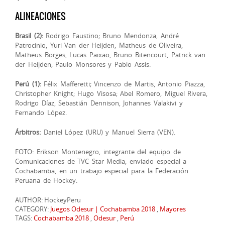
ALINEACIONES
Brasil (2):
Rodrigo Faustino; Bruno Mendonza, André
Patrocinio, Yuri Van der Heijden, Matheus de Oliveira,
Matheus Borges, Lucas Paixao, Bruno Bitencourt, Patrick van
der Heijden, Paulo Monsores y Pablo Assis.
Perú (1):
Félix Mafferetti; Vincenzo de Martis, Antonio Piazza,
Christopher Knight; Hugo Visosa; Abel Romero, Miguel Rivera,
Rodrigo Díaz, Sebastián Dennison, Johannes Valakivi y
Fernando López.
Árbitros:
Daniel López (URU) y Manuel Sierra (VEN).
FOTO: Erikson Montenegro, integrante del equipo de
Comunicaciones de TVC Star Media, enviado especial a
Cochabamba, en un trabajo especial para la Federación
Peruana de Hockey.
AUTHOR: HockeyPeru
CATEGORY:
Juegos Odesur | Cochabamba 2018
,
Mayores
TAGS:
Cochabamba 2018
,
Odesur
,
Perú