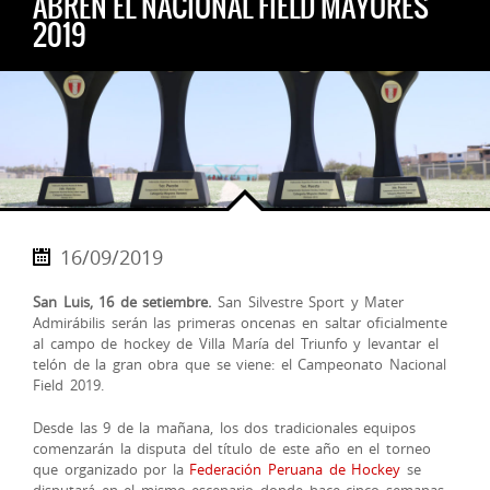
ABREN EL NACIONAL FIELD MAYORES
2019
16/09/2019
San Luis, 16 de setiembre.
San Silvestre Sport y Mater
Admirábilis serán las primeras oncenas en saltar oficialmente
al campo de hockey de Villa María del Triunfo y levantar el
telón de la gran obra que se viene: el Campeonato Nacional
Field 2019.
Desde las 9 de la mañana, los dos tradicionales equipos
comenzarán la disputa del título de este año en el torneo
que o
rganizado por la
Federación Peruana de Hockey
se
disputará en el mismo escenario donde hace cinco semanas