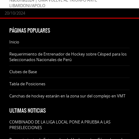
LIBARDONI/APOLO
24/09/2025
07/11/2024
20/10/2024
20/10/2024
PÁGINAS POPULARES
Inicio
Requerimiento de Entrenador de Hockey sobre Césped para los
Seleccionados Nacionales de Perú
Clubes de Base
Tabla de Posiciones
Canchas de hockey estarán en la zona sur del complejo en VMT
ULTIMAS NOTICIAS
COMBINADO DE LA LIGA LOCAL PONE A PRUEBA A LAS
PRESELECCIONES