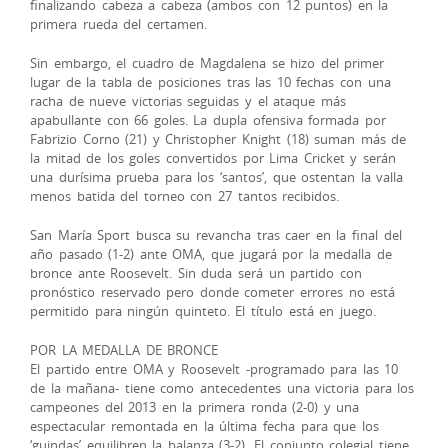
finalizando cabeza a cabeza (ambos con 12 puntos) en la
primera rueda del certamen.
Sin embargo, el cuadro de Magdalena se hizo del primer
lugar de la tabla de posiciones tras las 10 fechas con una
racha de nueve victorias seguidas y el ataque más
apabullante con 66 goles. La dupla ofensiva formada por
Fabrizio Corno (21) y Christopher Knight (18) suman más de
la mitad de los goles convertidos por Lima Cricket y serán
una durísima prueba para los ‘santos’, que ostentan la valla
menos batida del torneo con 27 tantos recibidos.
San María Sport busca su revancha tras caer en la final del
año pasado (1-2) ante OMA, que jugará por la medalla de
bronce ante Roosevelt. Sin duda será un partido con
pronóstico reservado pero donde cometer errores no está
permitido para ningún quinteto. El título está en juego.
POR LA MEDALLA DE BRONCE
El partido entre OMA y Roosevelt -programado para las 10
de la mañana- tiene como antecedentes una victoria para los
campeones del 2013 en la primera ronda (2-0) y una
espectacular remontada en la última fecha para que los
‘guindas’ equilibren la balanza (3-2). El conjunto colegial tiene