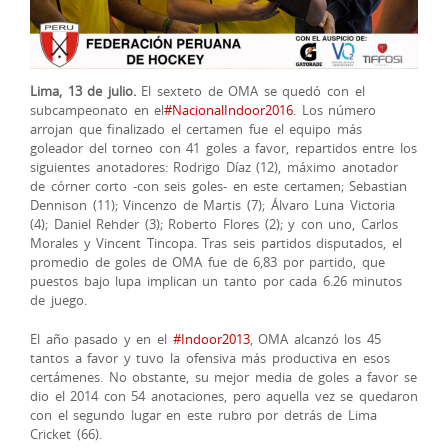
Lima, 13 de julio.
El sexteto de OMA se quedó con el
subcampeonato en el
‪#‎
NacionalIndoor2016‬
. Los número
arrojan que finalizado el certamen fue el equipo más
goleador del torneo con 41 goles a favor, repartidos entre los
siguientes anotadores: Rodrigo Díaz (12), máximo anotador
de córner corto -con seis goles- en este certamen; Sebastian
Dennison (11); Vincenzo de Martis (7); Álvaro Luna V
ictoria
(4); Daniel Rehder (3); Roberto Flores (2); y con uno, Carlos
Morales y Vincent Tincopa. Tras seis partidos disputados, el
promedio de goles de OMA fue de 6,83 por partido, que
puestos bajo lupa implican un tanto por cada 6.26 minutos
de juego.
El año pasado y en el
‪#‎
Indoor2013‬
, OMA alcanzó los 45
tantos a favor y tuvo la ofensiva más productiva en esos
certámenes. No obstante, su mejor media de goles a favor se
dio el 2014 con 54 anotaciones, pero aquella vez se quedaron
con el segundo lugar en este rubro por detrás de Lima
Cricket (66).