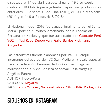
disputada el 17 de abril pasado, al ganar 19-0 su cotejo
contra el HB Club. Aquella goleada mejoró sus producciones
anteriores: 18-2 sobre U. de Lima (2015), el 10-1 a Markham
(2014) y el 14-0 a Roosevelt B (2013).
El Nacional Indoor 2016 fue ganado finalmente por el Santa
María Sport en el torneo organizado por la Federación
Peruana de Hockey y que fue auspiciado por
Gatorade Perú
,
VO2
,
Tiffosi Ropa Deportiva
y
Gallo Barrios Pickmann,
Abogados
.
Las estadísticas fueron elaboradas por Paul Huanqui,
integrante del equipo de TVC Star Media en trabajo especial
para la Federación Peruana de Hockey. Las imágenes
corresponden a Alicia Fonseca Sandoval, Talía Vargas y
Angélica Panizo.
AUTHOR: HockeyPeru
CATEGORY:
Mayores
TAGS:
Carlos Morales
,
Nacional Indoor 2016
,
OMA
,
Rodrigo Díaz
SIGUENOS EN INSTAGRAM