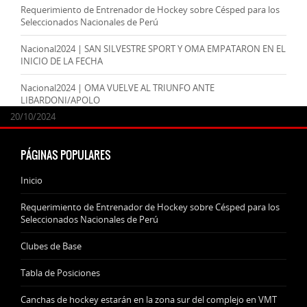
Requerimiento de Entrenador de Hockey sobre Césped para los
Seleccionados Nacionales de Perú
Nacional2024 | SAN SILVESTRE SPORT Y OMA EMPATARON EN EL
INICIO DE LA FECHA
Nacional2024 | OMA VUELVE AL TRIUNFO ANTE
LIBARDONI/APOLO
24/09/2025
07/11/2024
20/10/2024
20/10/2024
PÁGINAS POPULARES
Inicio
Requerimiento de Entrenador de Hockey sobre Césped para los
Seleccionados Nacionales de Perú
Clubes de Base
Tabla de Posiciones
Canchas de hockey estarán en la zona sur del complejo en VMT