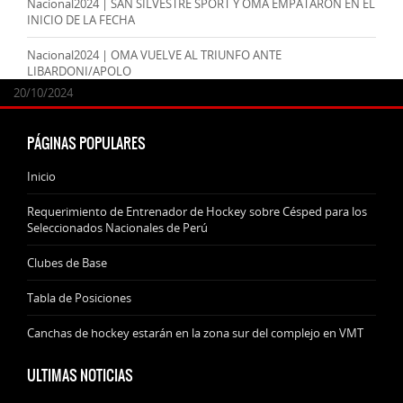
Nacional2024 | SAN SILVESTRE SPORT Y OMA EMPATARON EN EL
INICIO DE LA FECHA
Nacional2024 | OMA VUELVE AL TRIUNFO ANTE
LIBARDONI/APOLO
24/09/2025
07/11/2024
20/10/2024
20/10/2024
PÁGINAS POPULARES
Inicio
Requerimiento de Entrenador de Hockey sobre Césped para los
Seleccionados Nacionales de Perú
Clubes de Base
Tabla de Posiciones
Canchas de hockey estarán en la zona sur del complejo en VMT
ULTIMAS NOTICIAS