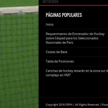
24/09/2025
07/11/2024
20/10/2024
20/10/2024
PÁGINAS POPULARES
Inicio
Requerimiento de Entrenador de Hockey
sobre Césped para los Seleccionados
Nacionales de Perú
Clubes de Base
Tabla de Posiciones
Canchas de hockey estarán en la zona sur d
complejo en VMT
Copyright 2016 FDPH | All Rights Reserved | Po