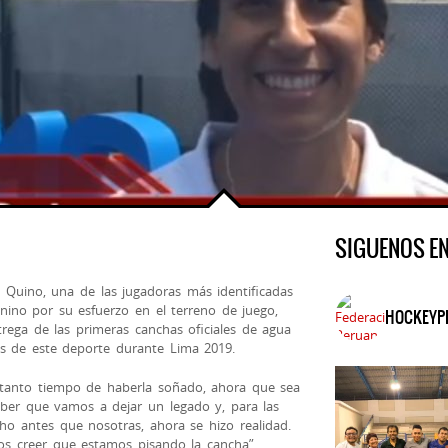
SIGUENOS E
 Quino, una de las jugadoras más identificadas
nino por su esfuerzo en el terreno de juego,
HOCKEYP
trega de las primeras canchas oficiales de agua
os de este deporte durante Lima 2019.
 tanto tiempo de haberla soñado, ahora que sea
aber que vamos a dejar un legado y, para las
o antes que nosotras, ahora se hizo realidad.
 creer que estamos pisando la cancha”,