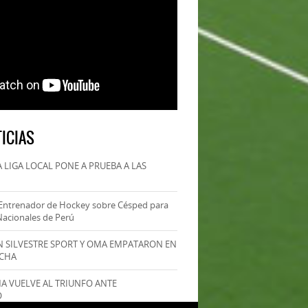
ICIAS
 LIGA LOCAL PONE A PRUEBA A LAS
Entrenador de Hockey sobre Césped para
Nacionales de Perú
AN SILVESTRE SPORT Y OMA EMPATARON EN
ECHA
MA VUELVE AL TRIUNFO ANTE
O