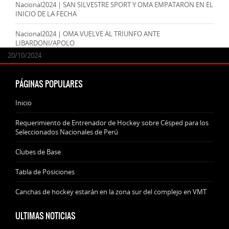
Nacional2024 | SAN SILVESTRE SPORT Y OMA EMPATARON EN EL
INICIO DE LA FECHA
Nacional2024 | OMA VUELVE AL TRIUNFO ANTE
LIBARDONI/APOLO
24/09/2025
07/11/2024
20/10/2024
20/10/2024
PÁGINAS POPULARES
Inicio
Requerimiento de Entrenador de Hockey sobre Césped para los
Seleccionados Nacionales de Perú
Clubes de Base
Tabla de Posiciones
Canchas de hockey estarán en la zona sur del complejo en VMT
ULTIMAS NOTICIAS