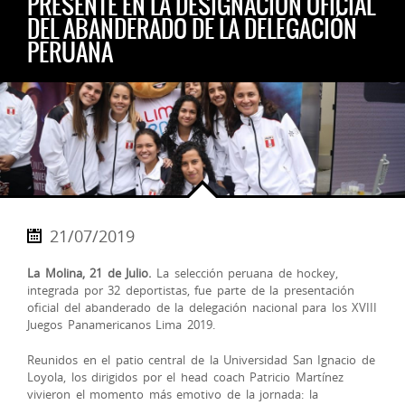
PRESENTE EN LA DESIGNACIÓN OFICIAL
DEL ABANDERADO DE LA DELEGACIÓN
PERUANA
21/07/2019
La Molina, 21 de Julio.
La selección peruana de hockey,
integrada por 32 deportistas, fue parte de la presentación
oficial del abanderado de la delegación nacional para los XVIII
Juegos Panamericanos Lima 2019.
Reunidos en el patio central de la Universidad San Ignacio de
Loyola, los dirigidos por el head coach Patricio Martínez
vivieron el momento más emotivo de la jornada: la