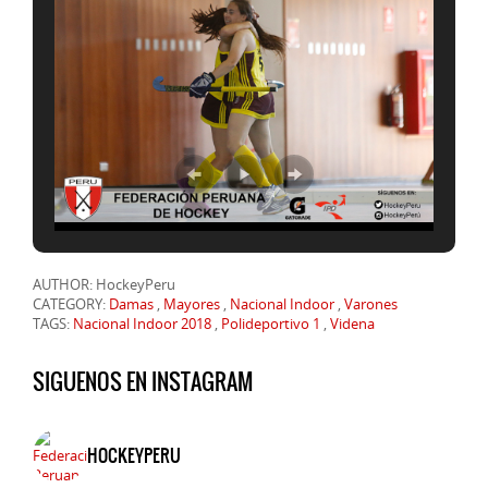
AUTHOR: HockeyPeru
CATEGORY:
Damas
,
Mayores
,
Nacional Indoor
,
Varones
TAGS:
Nacional Indoor 2018
,
Polideportivo 1
,
Videna
SIGUENOS EN INSTAGRAM
HOCKEYPERU