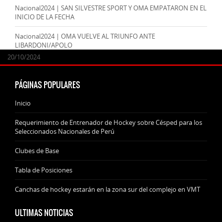
Nacional2024 | SAN SILVESTRE SPORT Y OMA EMPATARON EN EL
INICIO DE LA FECHA
Nacional2024 | OMA VUELVE AL TRIUNFO ANTE
LIBARDONI/APOLO
24/09/2025
07/11/2024
20/10/2024
20/10/2024
PÁGINAS POPULARES
Inicio
Requerimiento de Entrenador de Hockey sobre Césped para los
Seleccionados Nacionales de Perú
Clubes de Base
Tabla de Posiciones
Canchas de hockey estarán en la zona sur del complejo en VMT
ULTIMAS NOTICIAS