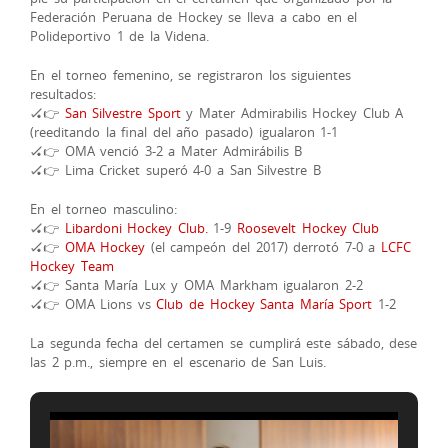
Federación Peruana de Hockey se lleva a cabo en el
Polideportivo 1 de la Videna.
En el torneo femenino, se registraron los siguientes
resultados:
🏑
👉
San Silvestre Sport
y Mater Admirabilis Hockey Club A
(reeditando la final del año pasado) igualaron 1-1
🏑
👉
OMA venció 3-2 a Mater Admirábilis B
🏑
👉
Lima Cricket superó 4-0 a San Silvestre B
En el torneo masculino:
🏑
👉
Libardoni Hockey Club.
1-9
Roosevelt Hockey Club
🏑
👉
OMA Hockey
(el campeón del 2017) derrotó 7-0 a
LCFC
Hockey Team
🏑
👉
Santa María Lux y OMA Markham igualaron 2-2
🏑
👉
OMA Lions vs
Club de Hockey Santa María Sport
1-2
La segunda fecha del certamen se cumplirá este sábado, dese
las 2 p.m., siempre en el escenario de San Luis.