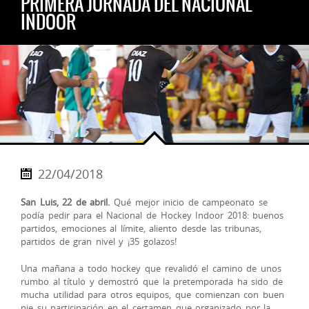
PRIMERA JORNADA DEL NACIONAL
INDOOR
22/04/2018
San Luis, 22 de abril.
Qué mejor inicio de campeonato se
podía pedir para el Nacional de Hockey Indoor 2018: buenos
partidos, emociones al límite, aliento desde las tribunas,
partidos de gran nivel y ¡35 golazos!
Una mañana a todo hockey que revalidó el camino de unos
rumbo al título y demostró que la pretemporada ha sido de
mucha utilidad para otros equipos, que comienzan con b
uen
pie su participación en el certamen que organizado por la