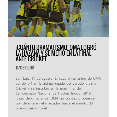
¡CUÁNTO DRAMATISMO! OMA LOGRÓ
LA HAZAÑA Y SE METIÓ EN LA FINAL
ANTE CRICKET
11/08/2018
San Luis, 11 de agosto. El cuadro femenino de OMA
venció 5-4 en la última jugada del partido a Lima
Cricket y se inscribió en la gran final del
Campeonato Nacional de Hockey Indoor 2018,
luego de cinco años. OMA no consiguió ponerse
por delante en el marcador hasta el minuto 33,
cuando remontó el