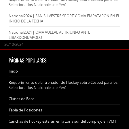
Seleccionados Nacionales de Perú
Nacional2024 | SAN SILVESTRE SPORT Y OMA EMPATARON EN EL
INICIO DE LA FECHA
Nacional2024 | OMA VUELVE AL TRIUNFO ANTE
LIBARDONI/APOLO
24/09/2025
07/11/2024
20/10/2024
20/10/2024
PÁGINAS POPULARES
Inicio
Requerimiento de Entrenador de Hockey sobre Césped para los
Seleccionados Nacionales de Perú
Clubes de Base
Tabla de Posiciones
Canchas de hockey estarán en la zona sur del complejo en VMT