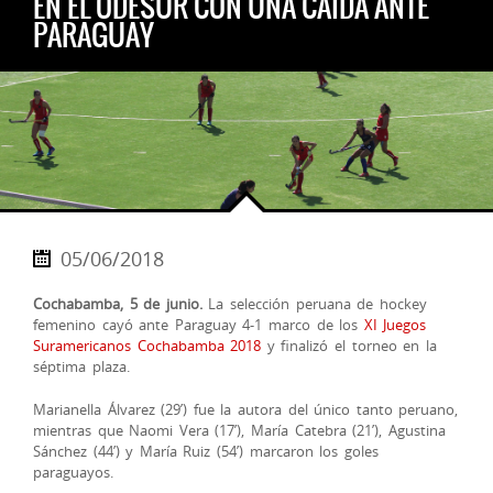
EN EL ODESUR CON UNA CAÍDA ANTE
PARAGUAY
05/06/2018
Cochabamba, 5 de junio.
La selección peruana de hockey
femenino cayó ante Paraguay 4-1 marco de los
XI Juegos
Suramericanos Cochabamba 2018
y finalizó el torneo en la
séptima plaza.
Marianella Álvarez (29’) fue la autora del único tanto peruano,
mientras que Naomi Vera (17’), María Catebra (21’), Agustina
Sánchez (44’) y María Ruiz (54’) marcaron los goles
paraguayos.