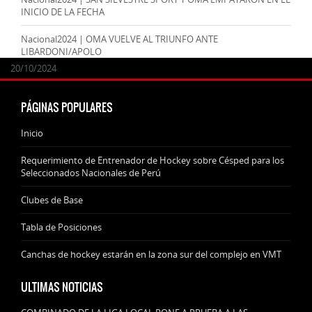
INICIO DE LA FECHA
Nacional2024 | OMA VUELVE AL TRIUNFO ANTE
LIBARDONI/APOLO
24/09/2025
07/11/2024
20/10/2024
20/10/2024
PÁGINAS POPULARES
Inicio
Requerimiento de Entrenador de Hockey sobre Césped para los
Seleccionados Nacionales de Perú
Clubes de Base
Tabla de Posiciones
Canchas de hockey estarán en la zona sur del complejo en VMT
ULTIMAS NOTICIAS