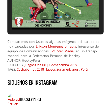
Compartimos con Ustedes algunas imágenes del partido de
hoy captadas por
Erikson Montenegro Tapia
, integrante del
equipo de Comunicaciones
TVC Star Media
, en un trabajo
especial para la Federación Peruana de Hockey.
AUTHOR: HockeyPeru
CATEGORY:
Juegos Odesur | Cochabamba 2018
TAGS:
Cochabamba 2018
,
Juegos Suramericanos
,
Perú
SIGUENOS EN INSTAGRAM
HOCKEYPERU