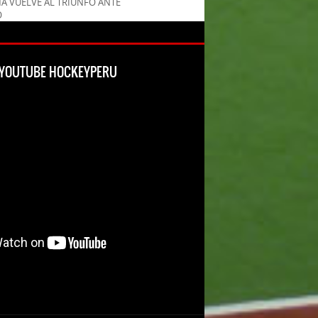
MA VUELVE AL TRIUNFO ANTE
O
L YOUTUBE HOCKEYPERU