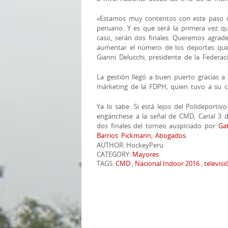
«Estamos muy contentos con este paso im
peruano. Y es que será la primera vez qu
caso, serán dos finales. Queremos agrade
aumentar el número de los deportes que 
Gianni Delucchi, presidente de la Federac
La gestión llegó a buen puerto gracias a 
márketing de la FDPH, quien tuvo a su ca
Ya lo sabe. Si está lejos del Polideportivo
engánchese a la señal de CMD, Canal 3 de
dos finales del torneo auspiciado por
Ga
Barrios Pickmann, Abogados
.
AUTHOR: HockeyPeru
CATEGORY:
Mayores
TAGS:
CMD
,
Nacional Indoor 2016
,
televisi