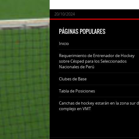
24/09/2025
07/11/2024
20/10/2024
20/10/2024
PÁGINAS POPULARES
Inicio
Requerimiento de Entrenador de Hockey
sobre Césped para los Seleccionados
Nacionales de Perú
Clubes de Base
Tabla de Posiciones
Canchas de hockey estarán en la zona sur d
complejo en VMT