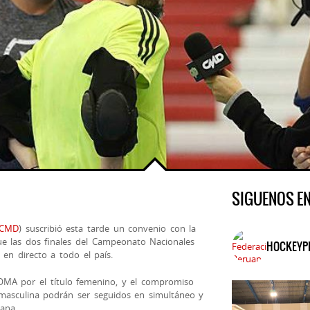
SIGUENOS E
CMD
) suscribió esta tarde un convenio con la
e las dos finales del Campeonato Nacionales
HOCKEYP
en directo a todo el país.
y OMA por el título femenino, y el compromiso
 masculina podrán
ser seguidos en simultáneo y
ana.