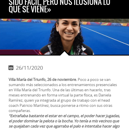
SIDO FÁCIL, PERO NOS ILUSIONA LO
QUE SE VIENE»
26/11/2020
Villa María del Triunfo, 26 de noviembre.
Poco a poco se van
sumando más seleccionados a los entrenamientos presenciales
en Villa María del Triunfo. Una de las últimas en hacerlo, tras
meses entrenando en forma virtual la parte física, es Daniela
Ramírez, quien ya integrada al grupo de trabajo con el head
coach Patricio Martínez, busca ponerse a ritmo con sus otras
compañeras.
“Extrañaba bastante el estar en el campo, el poder hacer jugadas,
el poder dominar la pelota o la bocha. Yo tenía a mis vecinos que
se quejaban cada vez que agarraba el palo e intentaba hacer algo