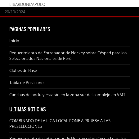
LIBARDONI/APOLO
24/09/2025
07/11/2024
20/10/2024
20/10/2024
PÁGINAS POPULARES
Inicio
Requerimiento de Entrenador de Hockey sobre Césped para los
Seleccionados Nacionales de Perú
Clubes de Base
Tabla de Posiciones
Canchas de hockey estarán en la zona sur del complejo en VMT
ULTIMAS NOTICIAS
COMBINADO DE LA LIGA LOCAL PONE A PRUEBA A LAS
PRESELECCIONES
Requerimiento de Entrenador de Hockey sobre Césped para los