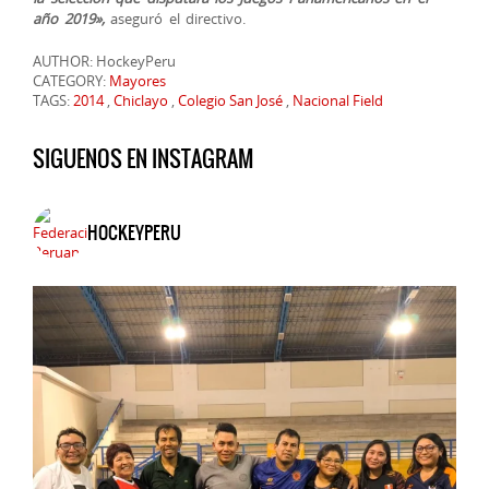
año 2019»,
aseguró el directivo.
AUTHOR: HockeyPeru
CATEGORY:
Mayores
TAGS:
2014
,
Chiclayo
,
Colegio San José
,
Nacional Field
SIGUENOS EN INSTAGRAM
HOCKEYPERU