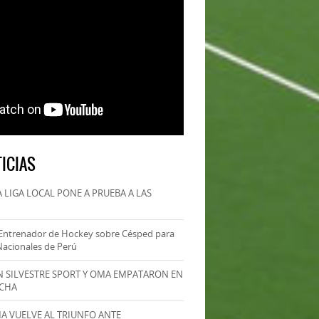
ICIAS
 LIGA LOCAL PONE A PRUEBA A LAS
Entrenador de Hockey sobre Césped para
Nacionales de Perú
AN SILVESTRE SPORT Y OMA EMPATARON EN
ECHA
MA VUELVE AL TRIUNFO ANTE