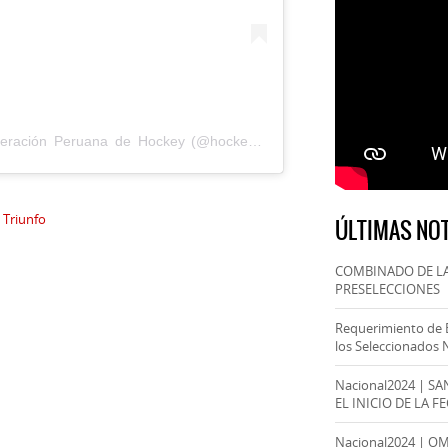
Una publicación compartida por Federación Peruana de Hockey (@hockeyperu)
l Triunfo
ÚLTIMAS NOT
COMBINADO DE LA
PRESELECCIONES
Requerimiento de 
los Seleccionados 
Nacional2024 | S
EL INICIO DE LA F
Nacional2024 | O