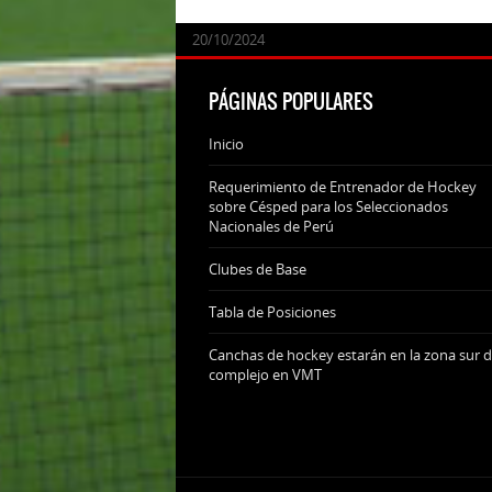
24/09/2025
07/11/2024
20/10/2024
20/10/2024
PÁGINAS POPULARES
Inicio
Requerimiento de Entrenador de Hockey
sobre Césped para los Seleccionados
Nacionales de Perú
Clubes de Base
Tabla de Posiciones
Canchas de hockey estarán en la zona sur d
complejo en VMT