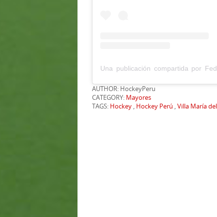
AUTHOR: HockeyPeru
CATEGORY:
Mayores
TAGS:
Hockey
,
Hockey Perú
,
Villa María de