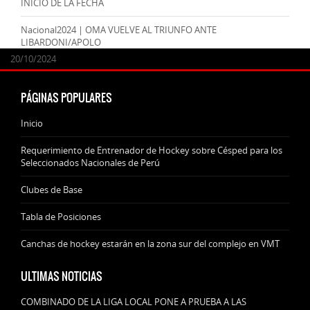
INICIO DE LA FECHA
Nacional2024 | OMA VUELVE AL TRIUNFO ANTE
LIBARDONI/APOLO
24/09/2025
07/11/2024
20/10/2024
20/10/2024
PÁGINAS POPULARES
Inicio
Requerimiento de Entrenador de Hockey sobre Césped para los
Seleccionados Nacionales de Perú
Clubes de Base
Tabla de Posiciones
Canchas de hockey estarán en la zona sur del complejo en VMT
ULTIMAS NOTICIAS
COMBINADO DE LA LIGA LOCAL PONE A PRUEBA A LAS