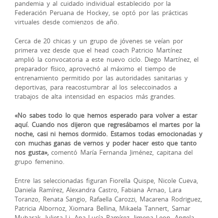
pandemia y al cuidado individual establecido por la
Federación Peruana de Hockey, se optó por las prácticas
virtuales desde comienzos de año.
Cerca de 20 chicas y un grupo de jóvenes se veían por
primera vez desde que el head coach Patricio Martínez
amplió la convocatoria a este nuevo ciclo. Diego Martínez, el
preparador físico, aprovechó al máximo el tiempo de
entrenamiento permitido por las autoridades sanitarias y
deportivas, para reacostumbrar al los seleccoinados a
trabajos de alta intensidad en espacios más grandes.
«No sabes todo lo que hemos esperado para volver a estar
aquí. Cuando nos dijeron que regresábamos el martes por la
noche, casi ni hemos dormido. Estamos todas emocionadas y
con muchas ganas de vernos y poder hacer esto que tanto
nos gusta»,
comentó María Fernanda Jiménez, capitana del
grupo femenino.
Entre las seleccionadas figuran Fiorella Quispe, Nicole Cueva,
Daniela Ramírez, Alexandra Castro, Fabiana Arnao, Lara
Toranzo, Renata Sangio, Rafaella Carozzi, Macarena Rodriguez,
Patricia Albornoz, Xiomara Bellina, Mikaela Tannert, Samar
Mubarak, Julieta Li, Ana Lucía Ramírez, Jimena Leon, Angela