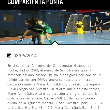
COMPARTEN LA PUNTA
08/06/2014
En el certamen femenino del Campeonato Nacional de
Hockey Indoor 2014, el elenco de San Silvestre Sport –
campeón del año pasado– igualó a dos goles por lado en un
reñido partido con OMA y ahora comparte la primera
colocación junto a Mater A
dmirábilis B, quinteto que superó
5-2 al Colegio San Silvestre. En el otro duelo de este torneo,
Mater Admirábilis A salió de perdedor y en gran partido le
quitó el invicto al Lima Cricket (4-3).
En damas, el torneo
quedó de la siguiente manera: 1. San Silvestre Sport…… 3 … 2
… 1 … 0 … 9 … 3 … +6 … 7 2. Mater Admirábilis B…… 3 … 2