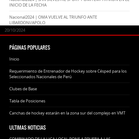
INICIO DE LA FECHA
Nacional2024 | OMA VUELVE AL TRIUNFO ANTE
LIBARDONI/APOLO
24/09/2025
07/11/2024
20/10/2024
20/10/2024
PÁGINAS POPULARES
Inicio
Requerimiento de Entrenador de Hockey sobre Césped para los
Seleccionados Nacionales de Perú
Clubes de Base
Tabla de Posiciones
Canchas de hockey estarán en la zona sur del complejo en VMT
ULTIMAS NOTICIAS
COMBINADO DE LA LIGA LOCAL PONE A PRUEBA A LAS