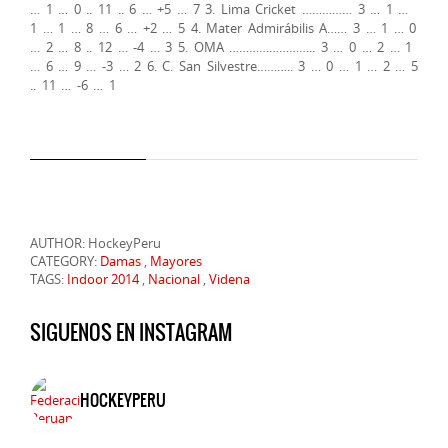
… 1 … 0 .. 11 .. 6 … +5 … 7 3. Lima Cricket …………… 3 … 1 …
1 … 1 … 8 … 6 … +2 … 5 4. Mater Admirábilis A…… 3 … 1 … 0
… 2 … 8 .. 12 … -4 … 3 5. OMA …………………….. 3 … 0 … 2 … 1
… 6 … 9 … -3 … 2 6. C. San Silvestre……….. 3 … 0 … 1 … 2 … 5
.. 11 … -6 … 1
AUTHOR: HockeyPeru
CATEGORY:
Damas
,
Mayores
TAGS:
Indoor 2014
,
Nacional
,
Videna
SIGUENOS EN INSTAGRAM
HOCKEYPERU