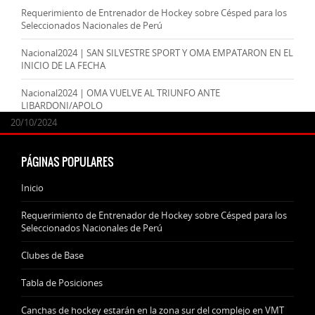
Requerimiento de Entrenador de Hockey sobre Césped para los
Seleccionados Nacionales de Perú
Nacional2024 | SAN SILVESTRE SPORT Y OMA EMPATARON EN EL
INICIO DE LA FECHA
Nacional2024 | OMA VUELVE AL TRIUNFO ANTE
LIBARDONI/APOLO
24/09/2025
07/11/2024
20/10/2024
20/10/2024
PÁGINAS POPULARES
Inicio
Requerimiento de Entrenador de Hockey sobre Césped para los
Seleccionados Nacionales de Perú
Clubes de Base
Tabla de Posiciones
Canchas de hockey estarán en la zona sur del complejo en VMT