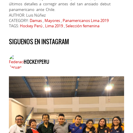
últimos detalles a corregir antes del tan ansiado debut
panamericano ante Chile.
AUTHOR: Luis Núñez
CATEGORY:
Damas
,
Mayores
,
Panamericanos Lima 2019
TAGS:
Hockey Perú
,
Lima 2019
,
Selección femenina
SIGUENOS EN INSTAGRAM
HOCKEYPERU