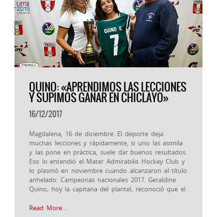
QUINO: «APRENDIMOS LAS LECCIONES
Y SUPIMOS GANAR EN CHICLAYO»
16/12/2017
Magdalena, 16 de diciembre. El deporte deja
muchas lecciones y rápidamente, si uno las asimila
y las pone en práctica, suele dar buenos resultados.
Eso lo entendió el Mater Admirabilis Hockey Club y
lo plasmó en noviembre cuando alcanzaron el título
anhelado: Campeonas nacionales 2017. Geraldine
Quino, hoy la capitana del plantel, reconoció que el
Read More…