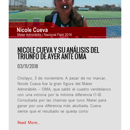
NICOLE CUEVA Y SU ANÁLISIS DEL
TRIUNFO DE AYER ANTE OMA
03/11/2018
Chiclayo, 3 de noviembre. A pesar de no marcar,
Nicole Cueva fue la gran figura del Mater
Admirábilis – OMA, que saldó el cuadro verdiblanco
con una victoria por la mínima diferencia (1-0).
Consultada por las chances que tuvo Mater para
ganar por una diferencia más abultada, Cueva
siente que el resultado se queda corto:
Read More…