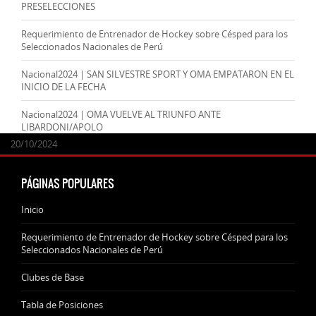
PRESELECCIONES
Requerimiento de Entrenador de Hockey sobre Césped para los
Seleccionados Nacionales de Perú
Nacional2024 | SAN SILVESTRE SPORT Y OMA EMPATARON EN EL
INICIO DE LA FECHA
Nacional2024 | OMA VUELVE AL TRIUNFO ANTE
LIBARDONI/APOLO
24/09/2025
07/11/2024
20/10/2024
20/10/2024
PÁGINAS POPULARES
Inicio
Requerimiento de Entrenador de Hockey sobre Césped para los
Seleccionados Nacionales de Perú
Clubes de Base
Tabla de Posiciones