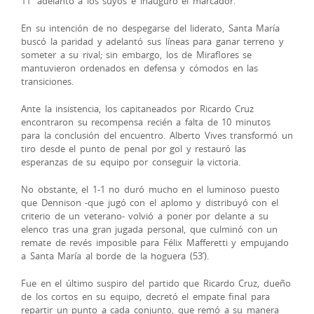
11′ adelantó a los suyos e inauguró el marcador.
En su intención de no despegarse del liderato, Santa María
buscó la paridad y adelantó sus líneas para ganar terreno y
someter a su rival; sin embargo, los de Miraflores se
mantuvieron ordenados en defensa y cómodos en las
transiciones.
Ante la insistencia, los capitaneados por Ricardo Cruz
encontraron su recompensa recién a falta de 10 minutos
para la conclusión del encuentro. Alberto Vives transformó un
tiro desde el punto de penal por gol y restauró las
esperanzas de su equipo por conseguir la victoria.
No obstante, el 1-1 no duró mucho en el luminoso puesto
que Dennison -que jugó con el aplomo y distribuyó con el
criterio de un veterano- volvió a poner por delante a su
elenco tras una gran jugada personal, que culminó con un
remate de revés imposible para Félix Mafferetti y empujando
a Santa María al borde de la hoguera (53’).
Fue en el último suspiro del partido que Ricardo Cruz, dueño
de los cortos en su equipo, decretó el empate final para
repartir un punto a cada conjunto, que remó a su manera