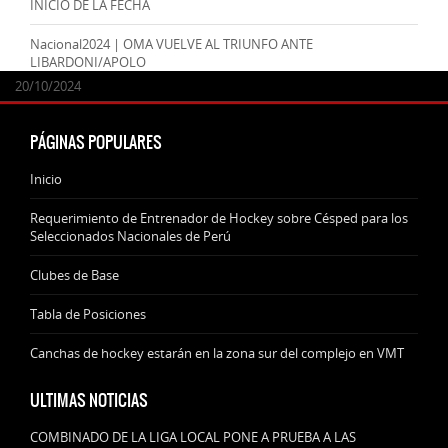
INICIO DE LA FECHA
Nacional2024 | OMA VUELVE AL TRIUNFO ANTE
LIBARDONI/APOLO
24/09/2025
07/11/2024
20/10/2024
20/10/2024
PÁGINAS POPULARES
Inicio
Requerimiento de Entrenador de Hockey sobre Césped para los
Seleccionados Nacionales de Perú
Clubes de Base
Tabla de Posiciones
Canchas de hockey estarán en la zona sur del complejo en VMT
ULTIMAS NOTICIAS
COMBINADO DE LA LIGA LOCAL PONE A PRUEBA A LAS