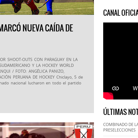
CANAL OFIC
 MARCÓ NUEVA CAÍDA DE
POR SHOOT-OUTS CON PARAGUAY EN LA
 SUDAMERICANO Y LA HOCKEY WORLD
NQUI / FOTO: ANGÉLICA PANIZO,
ACIÓN PERUANA DE HOCKEY Chiclayo, 5 de
nado nacional lucharon en todo el partido
ÚLTIMAS NOT
COMBINADO DE LA
PRESELECCIONES