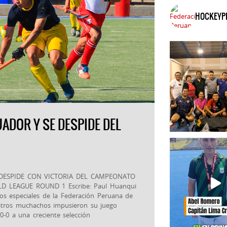
HOCKEYP
UADOR Y SE DESPIDE DEL
 DESPIDE CON VICTORIA DEL CAMPEONATO
 LEAGUE ROUND 1 Escribe: Paul Huanqui
dos especiales de la Federación Peruana de
stros muchachos impusieron su juego
0-0 a una creciente selección