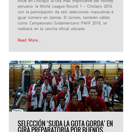
inicie en Chiclayo la cita más importante del hockey
peruano: la World League Round 1 – Chiclayo 2016
con la participación de seis selecciones masculinas e
igual número en damas. El torneo, también válido
como Campeonato Sudamericano PAHF 2016, se
realizará en la cancha oficial ubicada
Read More…
SELECCIÓN ‘SUDA LA GOTA GORDA’ EN
GIRA PREPARATORIA POR BUENOS